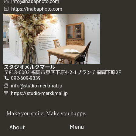
info@inabaphoto.com
https://inabaphoto.com
スタジオメルクマール
〒813-0002 福岡市東区下原4-2-1ブランチ福岡下原2F
092-609-9339
info@studio-merkmal.jp
https://studio-merkkmal.jp
Make you smile, Make you happy.
About
Menu