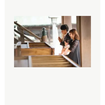
【初
めて
のお
宮参
り】
知っ
てお
きた
いお
宮参
りの
知識