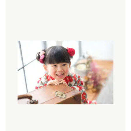
まと
め！
七五
三の
撮影
はい
つ行
う？
その
疑問
にお
答え
しま
す！