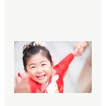
記念
写真
スタ
ジオ
選び
のポ
イン
ト
七五
三で
後悔
しな
いた
めに
でき
るこ
と！
先輩
ママ
から
のア
ドバ
イス