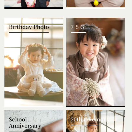
Birthday Photo
753
School
20th Celemony
Anniversary