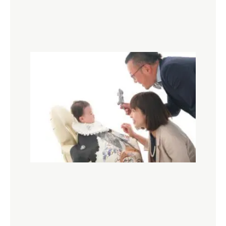
お宮
参り
と
は？
どの
よう
なイ
ベン
トな
のか
ご紹
介し
ま
す！