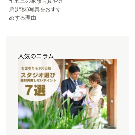
七五三の家族写真や兄
弟(姉妹)写真をおすす
めする理由
人気のコラム
福岡
ママ
必
見！
思い
出を
形
に。
お宮
参り
＆
100
日祝
いの