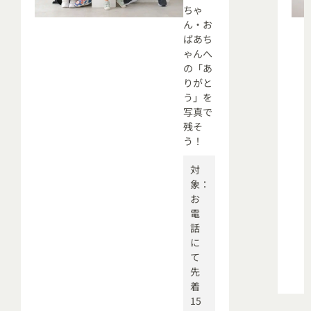
ちゃ
ん・お
ばあち
ゃんへ
の「あ
りがと
う」を
写真で
残そ
う！
対
象：
お
電
話
に
て
先
着
15