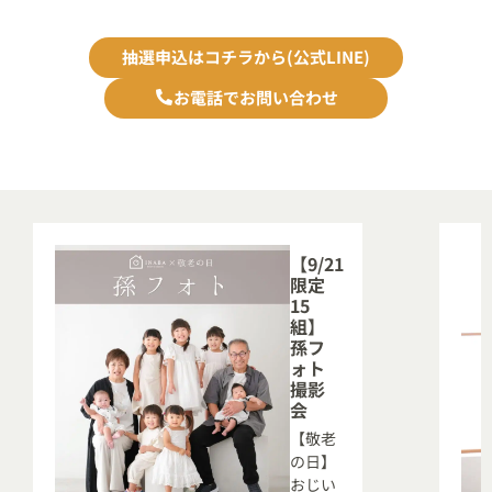
抽選申込はコチラから(公式LINE)
お電話でお問い合わせ
【9/21
限定
15
組】
孫フ
ォト
撮影
会
【敬老
の日】
おじい