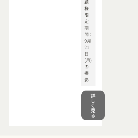
組
様
限
定
期
間：
9月
21
日
(月)
の
撮
影
詳
し
く
見
る