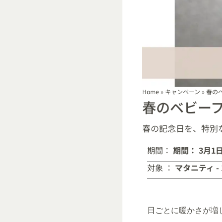
Home
»
キャンペーン
»
春の
春のベビー
春の記念日を、特別
期間：
期間： 3月1
対象 ：
マタニティ -
日ごとに暖かさが増