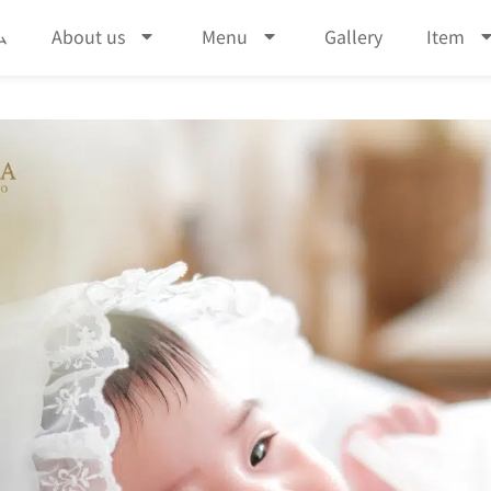
ム
About us
Menu
Gallery
Item