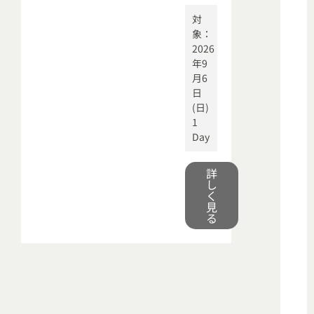
対
象：
2026
年9
月6
日
(日)
1
Day
詳
し
く
見
る