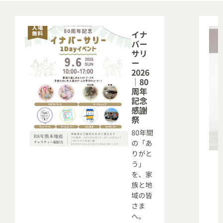
イナ
バー
サリ
ー
2026
｜80
周年
記念
感謝
祭
80年間
の「あ
りがと
う」
を、家
族と地
域の皆
さま
へ。