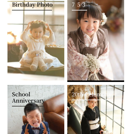
Birthday Photo
753
School
20th Celemony
Anniversary