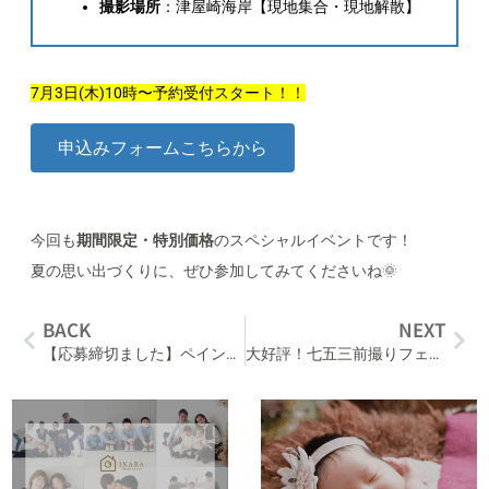
撮影場所
：津屋崎海岸【現地集合・現地解散】
7月3日(木)10時〜予約受付スタート！！
申込みフォームこちらから
今回も
期間限定・特別価格
のスペシャルイベントです！
夏の思い出づくりに、ぜひ参加してみてくださいね🌞
BACK
NEXT
【応募締切ました】ペインティングフォト2025🎨
大好評！七五三前撮りフェア開催中！